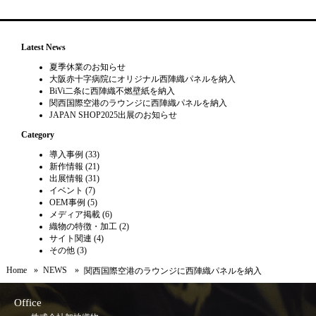
Latest News
夏季休業のお知らせ
大阪赤十字病院にオリジナル西陣織パネルを納入
BiVi二条に西陣織不燃壁紙を納入
関西国際空港のラウンジに西陣織パネルを納入
JAPAN SHOP2025出展のお知らせ
Category
導入事例
(33)
新作情報
(21)
出展情報
(31)
イベント
(7)
OEM事例
(5)
メディア掲載
(6)
織物の特徴・加工
(2)
サイト関連
(4)
その他
(3)
Home
NEWS
関西国際空港のラウンジに西陣織パネルを納入
Office