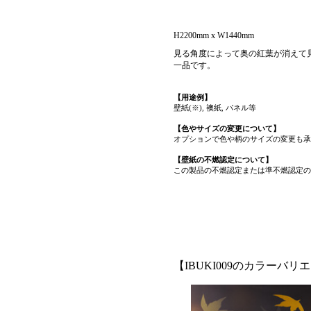
H2200mm x W1440mm
見る角度によって奥の紅葉が消えて
一品です。
【用途例】
壁紙(※), 襖紙, パネル等
【色やサイズの変更について】
オプションで色や柄のサイズの変更も承
【壁紙の不燃認定について】
この製品の不燃認定または準不燃認定の
【IBUKI009のカラーバリ