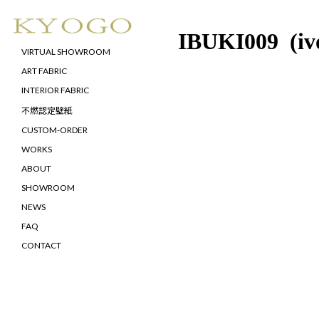
IBUKI009 (iv
VIRTUAL SHOWROOM
ART FABRIC
INTERIOR FABRIC
不燃認定壁紙
CUSTOM-ORDER
WORKS
ABOUT
SHOWROOM
NEWS
FAQ
CONTACT