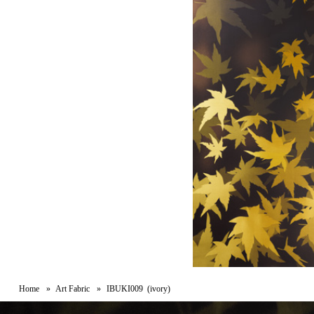
Home
Art Fabric
IBUKI009 (ivory)