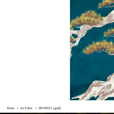
Home
Art Fabric
IBUKI013 (gold)