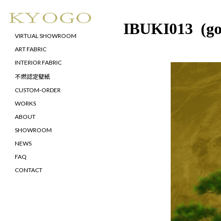
IBUKI013 (go
VIRTUAL SHOWROOM
ART FABRIC
INTERIOR FABRIC
不燃認定壁紙
CUSTOM-ORDER
WORKS
ABOUT
SHOWROOM
NEWS
FAQ
CONTACT