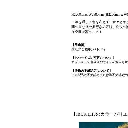
H2200mmx W2880mm (H2200mm x W14
一年を通して色を変えず、青々と葉
葉の重なりや奥行きの表現、樹皮の
な空間を演出します。
【用途例】
壁紙(※), 襖紙, パネル等
【色やサイズの変更について】
オプションで色や柄のサイズの変更も承
【壁紙の不燃認定について】
この製品の不燃認定または準不燃認定の
【IBUKI013のカラーバリ