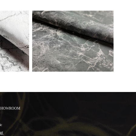
 SHOWROOM
ic
紙