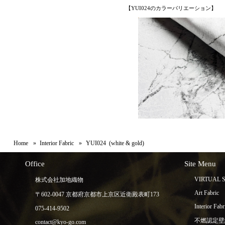
【YUI024のカラーバリエーション】
Home
Interior Fabric
YUI024 (white & gold)
Office
Site Menu
VIRTUAL
株式会社加地織物
Art Fabric
〒602-0047 京都府京都市上京区近衛殿表町173
Interior Fabr
075-414-9502
不燃認定壁
contact@kyo-go.com