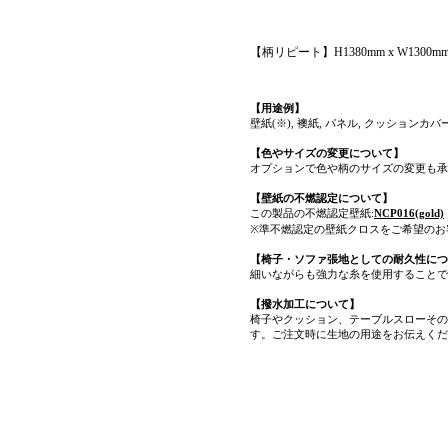
【柄リピート】H1380mm x W1300
【用途例】
壁紙(※), 襖紙, パネル, クッションカ
【色やサイズの変更について】
オプションで色や柄のサイズの変更も承
【壁紙の不燃認定について】
この製品の不燃認定壁紙:
NCP016(gold)
※準不燃認定の壁紙クロスをご希望のお
【椅子・ソファ張地としての耐久性につ
細いながらも強力な糸を使用することで
【撥水加工について】
椅子やクッション、テーブルスローその
す。ご注文時に生地の用途をお伝えくだ