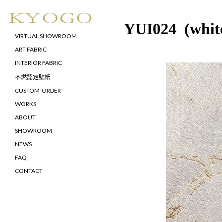
YUI024 (whit
VIRTUAL SHOWROOM
ART FABRIC
INTERIOR FABRIC
不燃認定壁紙
CUSTOM-ORDER
WORKS
ABOUT
SHOWROOM
NEWS
FAQ
CONTACT