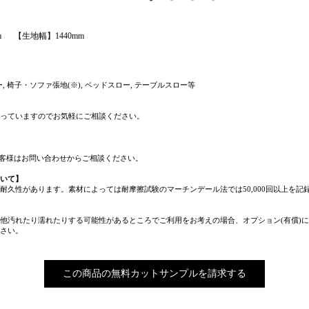
mm 【生地幅】1440mm
バー, 椅子・ソファ張地(※), ベッドスロー, テーブルスロー等
っていますのでお気軽にご相談ください。
客様はお問い合わせからご相談ください。
いて】
耐久性があります。素材によっては耐摩擦試験のマーチンデール法では50,000回以上を記
他汚れたり濡れたりする可能性があるところでご利用をお考えの場合、オプション(有償)
さい。
この商品の無料カットサンプルを請求する