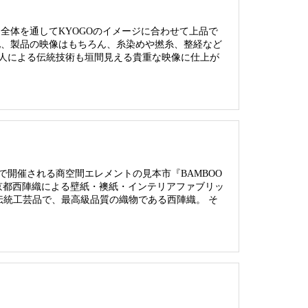
全体を通してKYOGOのイメージに合わせて上品で
地、製品の映像はもちろん、糸染めや撚糸、整経など
人による伝統技術も垣間見える貴重な映像に仕上が
品川で開催される商空間エレメントの見本市『BAMBOO
目は京都西陣織による壁紙・襖紙・インテリアファブリッ
伝統工芸品で、最高級品質の織物である西陣織。 そ