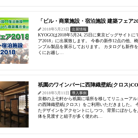
「ビル・商業施設・宿泊施設 建築フェア2
2018年5月23日
出展情報
KYOGOは2018年5月24, 25日に東京ビッグサ
ア2018」に出展致します。 今春の新作12点の他
ンプル製品を展示しております。 カタログも新作を追
くにお越し…
祇園のワインバーに西陣織壁紙(クロス)COI
2018年5月11日
導入事例
京都の上七軒から祇園に場所を移してリニューアルオ
の西陣織壁紙(クロス）をご利用いただきました。
たデザインをアクセントにしつつ、背景にぼかしを入れ
体を見渡すと組子が多く使われ…