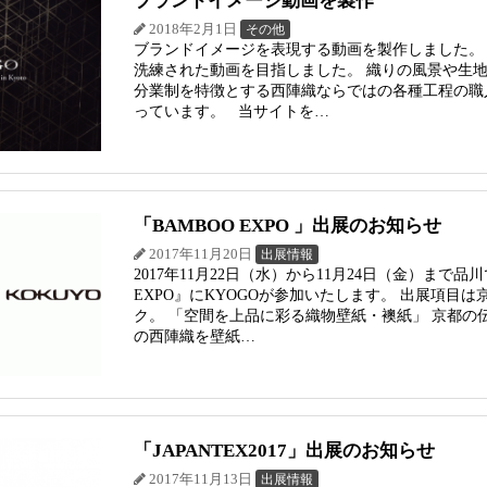
ブランドイメージ動画を製作
2018年2月1日
その他
ブランドイメージを表現する動画を製作しました。 
洗練された動画を目指しました。 織りの風景や生
分業制を特徴とする西陣織ならではの各種工程の職
っています。 当サイトを…
「BAMBOO EXPO 」出展のお知らせ
2017年11月20日
出展情報
2017年11月22日（水）から11月24日（金）まで
EXPO』にKYOGOが参加いたします。 出展項
ク。 「空間を上品に彩る織物壁紙・襖紙」 京都の
の西陣織を壁紙…
「JAPANTEX2017」出展のお知らせ
2017年11月13日
出展情報