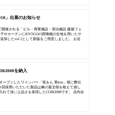
018」出展のお知らせ
イトにて開催される「ビル・商業施設・宿泊施設 建築フェ
、椅子やカーテンにKYOGOの西陣織の生地を用いたサ
加したvol.2として新版をご用意しました。 お近
KI008を納入
ープンしたワインバー「祇をん 香kou」様に弊社
 今回採用いただいた製品は麻の葉文様を敢えて崩し
て淡い上品さを表現したCOIKI008です。 店内全