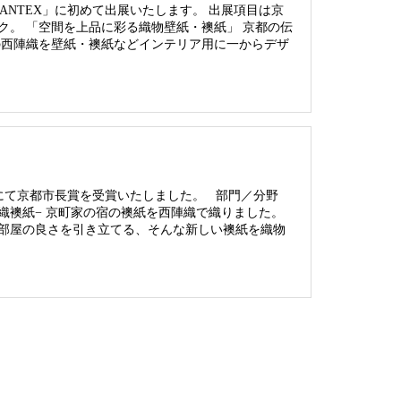
PANTEX」に初めて出展いたします。 出展項目は京
ク。 「空間を上品に彩る織物壁紙・襖紙」 京都の伝
の西陣織を壁紙・襖紙などインテリア用に一からデザ
17にて京都市長賞を受賞いたしました。 部門／分野
陣織襖紙− 京町家の宿の襖紙を西陣織で織りました。
部屋の良さを引き立てる、そんな新しい襖紙を織物