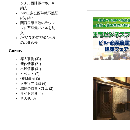
ジナル西陣織パネルを
納入
BiVi二条に西陣織不燃壁
紙を納入
関西国際空港のラウン
ジに西陣織パネルを納
入
JAPAN SHOP2025出展
のお知らせ
Category
導入事例
(33)
新作情報
(21)
出展情報
(31)
イベント
(7)
OEM事例
(5)
メディア掲載
(6)
織物の特徴・加工
(2)
サイト関連
(4)
その他
(3)