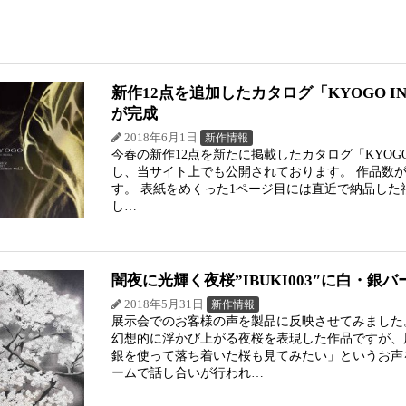
新作12点を追加したカタログ「KYOGO INTERI
が完成
2018年6月1日
新作情報
今春の新作12点を新たに掲載したカタログ「KYOGO INTER
し、当サイト上でも公開されております。 作品数
す。 表紙をめくった1ページ目には直近で納品した
し…
闇夜に光輝く夜桜”IBUKI003″に白・銀
2018年5月31日
新作情報
展示会でのお客様の声を製品に反映させてみました。 
幻想的に浮かび上がる夜桜を表現した作品ですが、
銀を使って落ち着いた桜も見てみたい」というお声をいた
ームで話し合いが行われ…