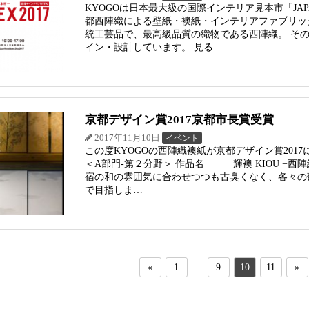
KYOGOは日本最大級の国際インテリア見本市「JA
都西陣織による壁紙・襖紙・インテリアファブリッ
統工芸品で、最高級品質の織物である西陣織。 そ
イン・設計しています。 見る…
京都デザイン賞2017京都市長賞受賞
2017年11月10日
イベント
この度KYOGOの西陣織襖紙が京都デザイン賞20
＜A部門-第２分野＞ 作品名 輝襖 KIOU −西
宿の和の雰囲気に合わせつつも古臭くなく、各々の
で目指しま…
«
1
…
9
10
11
»