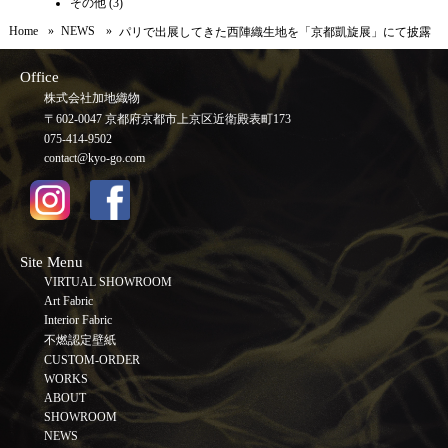
その他
(3)
Home
NEWS
パリで出展してきた西陣織生地を「京都凱旋展」にて披露
Office
株式会社加地織物
〒602-0047 京都府京都市上京区近衛殿表町173
075-414-9502
contact@kyo-go.com
Site Menu
VIRTUAL SHOWROOM
Art Fabric
Interior Fabric
不燃認定壁紙
CUSTOM-ORDER
WORKS
ABOUT
SHOWROOM
NEWS