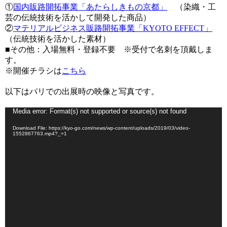
①
国内販路開拓事業「あたらしきもの京都」
（染織・工
芸の伝統技術を活かして開発した商品）
②
マテリアルビジネス販路開拓事業「KYOTO EFFECT」
（伝統技術を活かした素材）
■その他：入場無料・登録不要 ※受付で名刺を頂戴しま
す。
※開催チラシは
こちら
以下はパリでの出展時の映像と写真です。
動
Media error: Format(s) not supported or source(s) not found
画
Download File: https://kyo-go.com/news/wp-content/uploads/2019/03/video-
プ
1552867763.mp4?_=1
レ
ー
ヤ
ー