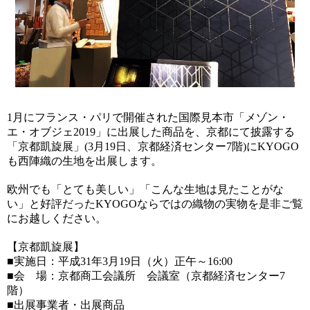
1月にフランス・パリで開催された国際見本市「メゾン・
エ・オブジェ2019」に出展した商品を、京都にて披露する
「京都凱旋展」(3月19日、京都経済センター7階)にKYOGO
も西陣織の生地を出展します。
欧州でも「とても美しい」「こんな生地は見たことがな
い」と好評だったKYOGOならではの織物の実物を是非ご覧
にお越しください。
【京都凱旋展】
■実施日：平成31年3月19日（火）正午～16:00
■会 場：京都商工会議所 会議室（京都経済センター7
階）
■出展事業者・出展商品