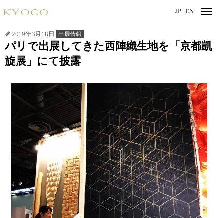
JP |
EN
2019年3月18日
出展情報
パリで出展してきた西陣織生地を「京都凱
旋展」にて披露