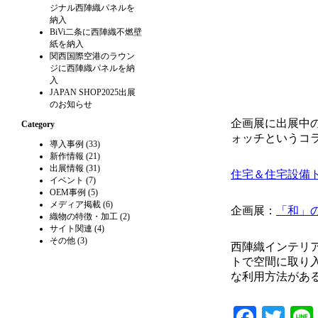
ジナル西陣織パネルを
納入
BiVi二条に西陣織不燃壁
紙を納入
関西国際空港のラウン
ジに西陣織パネルを納
入
JAPAN SHOP2025出展
のお知らせ
企画展に出展中のL
Category
ォッチというコ
導入事例
(33)
新作情報
(21)
出展情報
(31)
住宅＆住宅設備
イベント
(7)
OEM事例
(5)
メディア掲載
(6)
企画展：
「和」の
織物の特徴・加工
(2)
サイト関連
(4)
その他
(3)
西陣織インテリ
トで空間に取り
な利用方法があ
Faceb
Twi