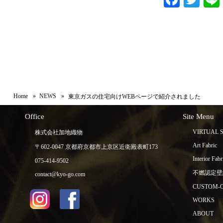
Home
NEWS
東京ガスの住宅向けWEBページで紹介されました
Office
Site Menu
VIRTUAL
株式会社加地織物
Art Fabric
〒602-0047 京都府京都市上京区近衛殿表町173
Interior Fabr
075-414-9502
不燃認定壁
contact@kyo-go.com
CUSTOM-
WORKS
ABOUT