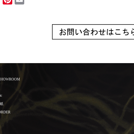
 SHOWROOM
ic
紙
ORDER