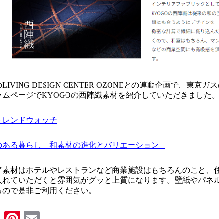
IVING DESIGN CENTER OZONEとの連動企画で、
ラムページでKYOGOの西陣織素材を紹介していただきました
トレンドウォッチ
ある暮らし – 和素材の進化とバリエーション –
ア素材はホテルやレストランなど商業施設はもちろんのこと、
入れていただくと雰囲気がグッと上質になります。壁紙やパネ
るので是非ご利用ください。
ook
tter
Line
Pinterest
Email